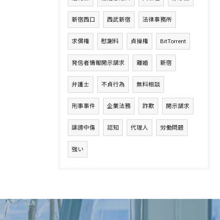
新宿西口
西武新宿
法律事務所
求償権
慰謝料
貞操権
BitTorrent
発信者情報開示請求
離婚
新宿
弁護士
不貞行為
無料相談
刑事事件
企業法務
詐欺
開示請求
誹謗中傷
認知
代理人
労働問題
強い