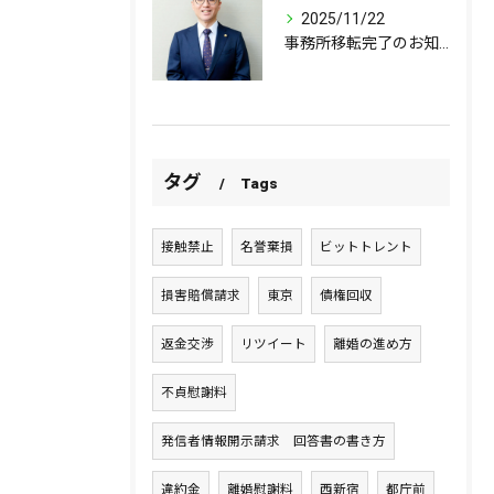
2025/11/22
事務所移転完了のお知らせ
タグ
Tags
接触禁止
名誉棄損
ビットトレント
損害賠償請求
東京
債権回収
返金交渉
リツイート
離婚の進め方
不貞慰謝料
発信者情報開示請求 回答書の書き方
違約金
離婚慰謝料
西新宿
都庁前