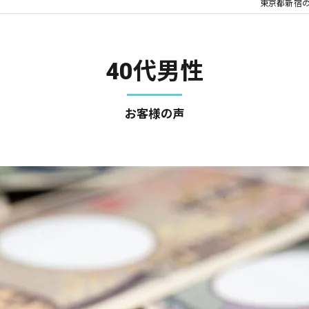
東京都新宿
発信者情報開示請求
企業法務
40代男性
刑事事件
お客様の声