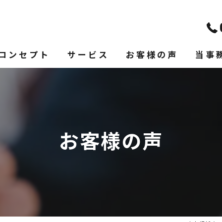
コンセプト
サービス
お客様の声
当事
不貞慰謝料
離婚
離婚・認知・養育費
相続
お客様の声
男女トラブル
不動産
債権回収問題
男女問
相続問題
債権回
不動産トラブル