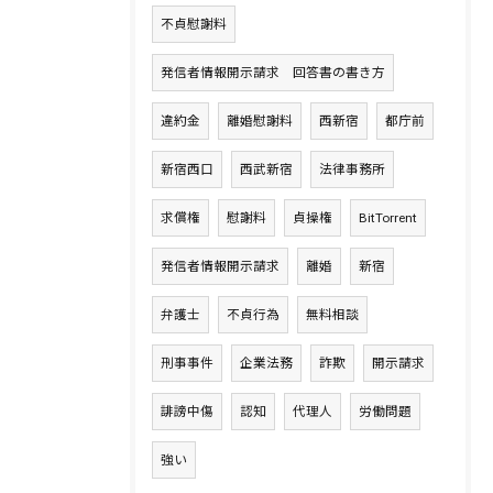
不貞慰謝料
発信者情報開示請求 回答書の書き方
違約金
離婚慰謝料
西新宿
都庁前
新宿西口
西武新宿
法律事務所
求償権
慰謝料
貞操権
BitTorrent
発信者情報開示請求
離婚
新宿
弁護士
不貞行為
無料相談
刑事事件
企業法務
詐欺
開示請求
誹謗中傷
認知
代理人
労働問題
強い