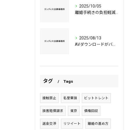
2025/10/05
離婚手続きの負担軽減に向けた弁護士の役割とは
2025/08/13
AVダウンロードがバレる仕組みと東京都のBitTorrent著作権侵害リスク解説
タグ
Tags
接触禁止
名誉棄損
ビットトレント
損害賠償請求
東京
債権回収
返金交渉
リツイート
離婚の進め方